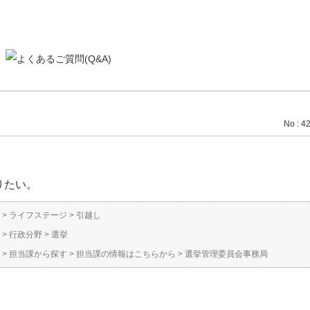
No : 4
りたい。
>
ライフステージ
>
引越し
>
行政分野
>
選挙
>
担当課から探す
>
担当課の情報はこちらから
>
選挙管理委員会事務局