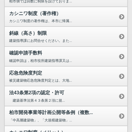
柏市側では回数に制限を設けておりま...
カシニワ制度（著作権）
カシニワ制度の著作権は、本市に帰属...
斜線（高さ）制限
建築指導課にお問合せください。また...
確認申請手数料
確認申請は，柏市役所建築指導課又は...
応急危険度判定
被災建築物応急危険度判定とは、大地...
法43条第2項の認定・許可
建築基準法第４３条第２項に規...
柏市開発事業等計画公開等条例（複数...
「中高層建築物」、「大規模建築物」...