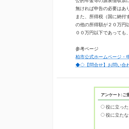
公的年金等の源泉徴収票
無ければ申告の必要はあ
また、所得税（国に納付
の他の所得額が２０万円
００万円以下であっても
参考ページ
柏市公式ホームページ・
◆◇【問合せ】お問い合
アンケート:ご
役に立った
役に立たな