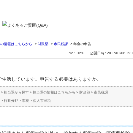
課の情報はこちらから
>
財政部
>
市民税課
>
年金の申告
No : 1050
公開日時 : 2017/01/06 19:
で生活しています。申告する必要はありますか。
>
担当課から探す
>
担当課の情報はこちらから
>
財政部
>
市民税課
>
行政分野
>
市税
>
個人市民税