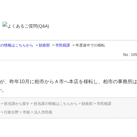
課の情報はこちらから
>
財政部
>
市民税課
>
年度途中での移転
No : 10
すが、昨年10月に柏市からＡ市へ本店を移転し、柏市の事務所
か。
>
担当課から探す
>
担当課の情報はこちらから
>
財政部
>
市民税課
>
行政分野
>
市税
>
法人市民税