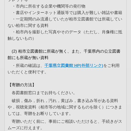
・市内に所在する企業や機関等の発行物
・書店やインターネット通販等では購入が難しい雑誌や書籍
・一定期間のみ流通していたが柏市立図書館では所蔵してい
ない柏市に関する資料
・柏市内を撮影した写真やそのデータ（ただし、肖像権に抵
触しないもの）
(2) 柏市立図書館に所蔵が無く、また、千葉県内の公立図書
館にも所蔵が無い資料
・所蔵の確認は、
千葉県立図書館 HP(外部リンク)
をご利用
いただくと便利です。
【寄贈の方法】
各図書館窓口までお持ちください。
破損，傷み，折れ，汚れ，黄ばみ，書き込み等がある資料
や，視聴覚資料（柏市等の地域に関するものを除く）につきま
しては、寄贈をお断りしています。
寄贈いただく前に、事前にご相談いただけると、手続きがス
ムーズに行えます。