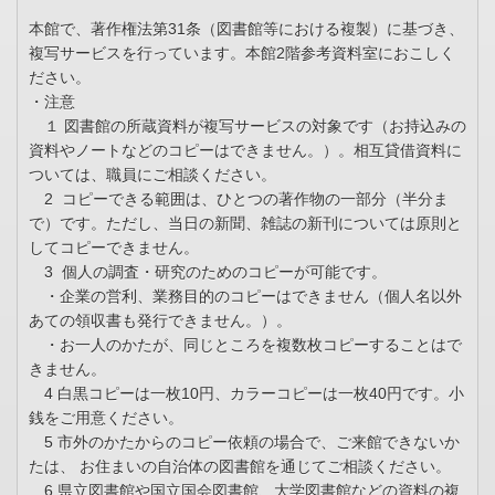
本館で、著作権法第31条（図書館等における複製）に基づき、
複写サービスを行っています。本館2階参考資料室におこしく
ださい。
・注意
１ 図書館の所蔵資料が複写サービスの対象です（お持込みの
資料やノートなどのコピーはできません。）。相互貸借資料に
ついては、職員にご相談ください。
2 コピーできる範囲は、ひとつの著作物の一部分（半分ま
で）です。ただし、当日の新聞、雑誌の新刊については原則と
してコピーできません。
3 個人の調査・研究のためのコピーが可能です。
・企業の営利、業務目的のコピーはできません（個人名以外
あての領収書も発行できません。）。
・お一人のかたが、同じところを複数枚コピーすることはで
きません。
4 白黒コピーは一枚10円、カラーコピーは一枚40円です。小
銭をご用意ください。
5 市外のかたからのコピー依頼の場合で、ご来館できないか
たは、 お住まいの自治体の図書館を通じてご相談ください。
6 県立図書館や国立国会図書館、大学図書館などの資料の複