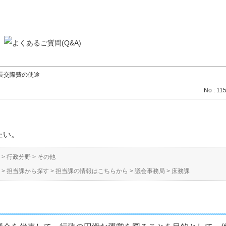
長交際費の使途
No : 11
たい。
>
行政分野
>
その他
>
担当課から探す
>
担当課の情報はこちらから
>
議会事務局
>
庶務課