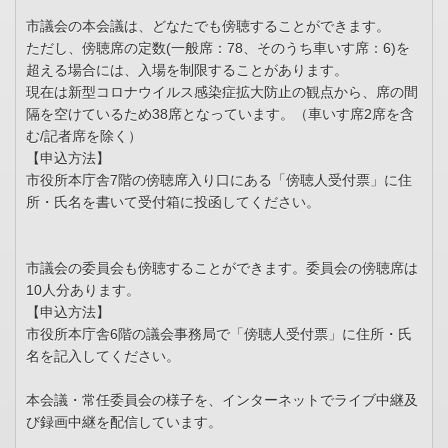
市議会の本会議は、どなたでも傍聴することができます。
ただし、傍聴席の定数(一般席：78、そのうち車いす席：6)を
超える場合には、入場を制限することがあります。
現在は新型コロナウイルス感染症拡大防止の観点から、席の間
隔を空けているため38席となっています。（車いす席2席を含
む/記者席を除く）
【申込方法】
市役所本庁舎7階の傍聴席入り口にある「傍聴人受付票」に住
所・氏名を書いて受付箱に投函してください。
市議会の委員会も傍聴することができます。委員会の傍聴席は
10人分あります。
【申込方法】
市役所本庁舎6階の議会事務局で「傍聴人受付票」に住所・氏
名を記入してください。
本会議・常任委員会の様子を、インターネットでライブ中継及
び録画中継を配信しています。