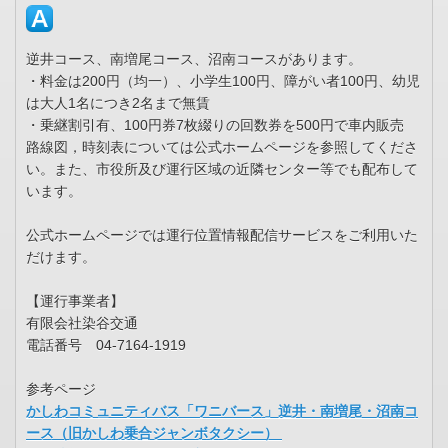
逆井コース、南増尾コース、沼南コースがあります。
・料金は200円（均一）、小学生100円、障がい者100円、幼児
は大人1名につき2名まで無賃
・乗継割引有、100円券7枚綴りの回数券を500円で車内販売
路線図，時刻表については公式ホームページを参照してくださ
い。また、市役所及び運行区域の近隣センター等でも配布して
います。
公式ホームページでは運行位置情報配信サービスをご利用いた
だけます。
【運行事業者】
有限会社染谷交通
電話番号 04-7164-1919
参考ページ
かしわコミュニティバス「ワニバース」逆井・南増尾・沼南コ
ース（旧かしわ乗合ジャンボタクシー）