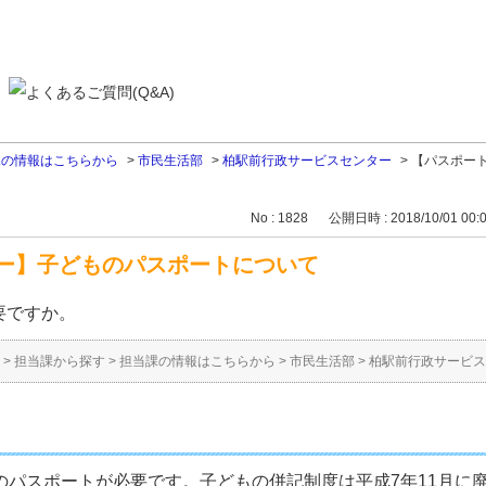
課の情報はこちらから
>
市民生活部
>
柏駅前行政サービスセンター
>
【パスポー
No : 1828
公開日時 : 2018/10/01 00:
ー】子どものパスポートについて
要ですか。
>
担当課から探す
>
担当課の情報はこちらから
>
市民生活部
>
柏駅前行政サービス
のパスポートが必要です。子どもの併記制度は平成7年11月に