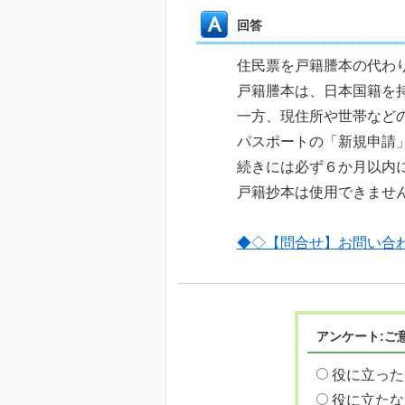
回答
住民票を戸籍謄本の代わ
戸籍謄本は、日本国籍を
一方、現住所や世帯など
パスポートの「新規申請
続きには必ず６か月以内
戸籍抄本は使用できませ
◆◇【問合せ】お問い合
アンケート:ご
役に立った
役に立たな