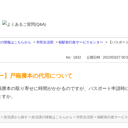
課の情報はこちらから
>
市民生活部
>
柏駅前行政サービスセンター
>
【パスポー
No : 1832
公開日時 : 2023/03/27 00:
ー】戸籍謄本の代用について
籍謄本の取り寄せに時間がかかるのですが、パスポート申請時
ますか。
>
担当課から探す
>
担当課の情報はこちらから
>
市民生活部
>
柏駅前行政サービス