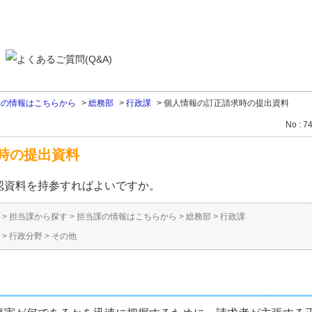
課の情報はこちらから
>
総務部
>
行政課
>
個人情報の訂正請求時の提出資料
No : 7
時の提出資料
認資料を持参すればよいですか。
>
担当課から探す
>
担当課の情報はこちらから
>
総務部
>
行政課
>
行政分野
>
その他