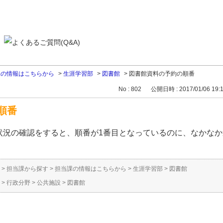
課の情報はこちらから
>
生涯学習部
>
図書館
>
図書館資料の予約の順番
No : 802
公開日時 : 2017/01/06 19:
順番
況の確認をすると、順番が1番目となっているのに、なかなか
>
担当課から探す
>
担当課の情報はこちらから
>
生涯学習部
>
図書館
>
行政分野
>
公共施設
>
図書館