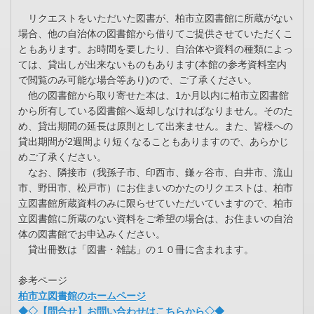
リクエストをいただいた図書が、柏市立図書館に所蔵がない
場合、他の自治体の図書館から借りてご提供させていただくこ
ともあります。お時間を要したり、自治体や資料の種類によっ
ては、貸出しが出来ないものもあります(本館の参考資料室内
で閲覧のみ可能な場合等あり)ので、ご了承ください。
他の図書館から取り寄せた本は、1か月以内に柏市立図書館
から所有している図書館へ返却しなければなりません。そのた
め、貸出期間の延長は原則として出来ません。また、皆様への
貸出期間が2週間より短くなることもありますので、あらかじ
めご了承ください。
なお、隣接市（我孫子市、印西市、鎌ヶ谷市、白井市、流山
市、野田市、松戸市）にお住まいのかたのリクエストは、柏市
立図書館所蔵資料のみに限らせていただいていますので、柏市
立図書館に所蔵のない資料をご希望の場合は、お住まいの自治
体の図書館でお申込みください。
貸出冊数は「図書・雑誌」の１０冊に含まれます。
参考ページ
柏市立図書館のホームページ
◆◇【問合せ】お問い合わせはこちらから◇◆