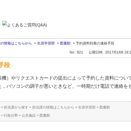
課の情報はこちらから
>
生涯学習部
>
図書館
>
予約資料到着の連絡手段
No : 821
公開日時 : 2017/01/06 19:
手段
索機）やリクエストカードの提出によって予約した資料につい
た，パソコンの調子が悪いときなど、一時期だけ電話で連絡を
>
担当課から探す
>
担当課の情報はこちらから
>
生涯学習部
>
図書館
>
行政分野
>
公共施設
>
図書館