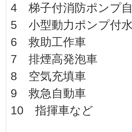
4 梯子付消防ポンプ
5 小型動力ポンプ付
6 救助工作車
7 排煙高発泡車
8 空気充填車
9 救急自動車
10 指揮車など