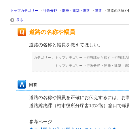
トップカテゴリー
>
行政分野
>
開発・建築・道路
>
道路
>
道路の名称や
戻る
道路の名称や幅員
道路の名称と幅員を教えてほしい。
カテゴリー :
トップカテゴリー
>
担当課から探す
>
担当課の
トップカテゴリー
>
行政分野
>
開発・建築・道
回答
道路の名称や幅員を正確にお伝えするには、お
道路総務課（柏市役所分庁舎1の2階）窓口で職
参考ページ