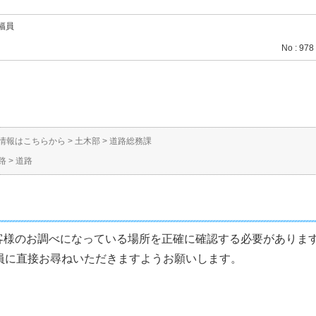
幅員
No : 978
情報はこちらから
>
土木部
>
道路総務課
路
>
道路
客様のお調べになっている場所を正確に確認する必要がありま
員に直接お尋ねいただきますようお願いします。