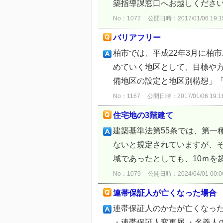
築指導課窓口へお越しください
No：1072
公開日時：2017/01/06 19:1
バリアフリー
柏市では、平成22年3月に柏
めていく地区として、目標や
備地区の設定と地区別構想」「
No：1167
公開日時：2017/01/06 19:1
住宅地の3階建て
建築基準法第55条では、第一
ないと規定されていますが、
域であったとしても、10ｍを
No：1079
公開日時：2024/04/01 00:0
連帯保証人が亡くなった場合
連帯保証人のかたが亡くなっ
・連帯保証人変更届 ・名義人