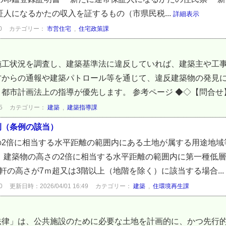
証人になるかたの収入を証するもの（市県民税...
詳細表示
0
カテゴリー：
市営住宅
,
住宅政策課
施工状況を調査し、建築基準法に違反していれば、建築主や工
方からの通報や建築パトロール等を通じて、違反建築物の発見
都市計画法上の指導が優先します。 参考ページ ◆◇【問合せ】.
5
カテゴリー：
建築
,
建築指導課
例（条例の該当）
の2倍に相当する水平距離の範囲内にある土地が属する用途地域
、建築物の高さの2倍に相当する水平距離の範囲内に第一種低
軒の高さが7ｍ超又は3階以上（地階を除く）に該当する場合...
0
更新日時：2026/04/01 16:49
カテゴリー：
建築
,
住環境再生課
法律」は、公共施設のために必要な土地を計画的に、かつ先行