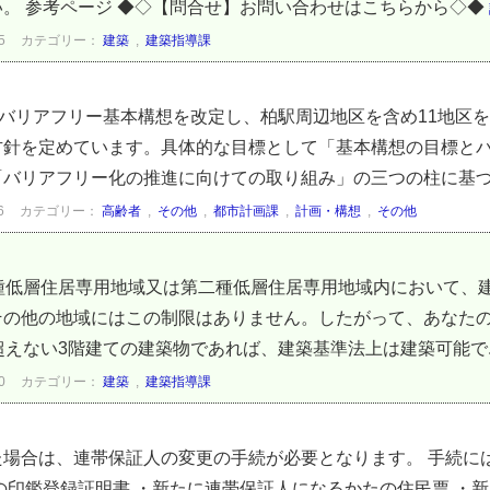
。 参考ページ ◆◇【問合せ】お問い合わせはこちらから◇◆
5
カテゴリー：
建築
,
建築指導課
市バリアフリー基本構想を改定し、柏駅周辺地区を含め11地区
方針を定めています。具体的な目標として「基本構想の目標と
バリアフリー化の推進に向けての取り組み」の三つの柱に基づき
6
カテゴリー：
高齢者
,
その他
,
都市計画課
,
計画・構想
,
その他
種低層住居専用地域又は第二種低層住居専用地域内において、建
その他の地域にはこの制限はありません。したがって、あなた
超えない3階建ての建築物であれば、建築基準法上は建築可能で..
0
カテゴリー：
建築
,
建築指導課
た場合は、連帯保証人の変更の手続が必要となります。 手続に
の印鑑登録証明書 ・新たに連帯保証人になるかたの住民票 ・