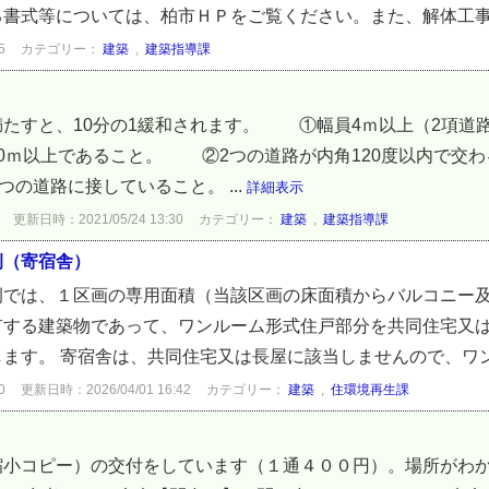
書式等については、柏市ＨＰをご覧ください。また、解体工事に
5
カテゴリー：
建築
,
建築指導課
たすと、10分の1緩和されます。 ①幅員4ｍ以上（2項道
10ｍ以上であること。 ②2つの道路が内角120度以内で
つの道路に接していること。 ...
詳細表示
更新日時：2021/05/24 13:30
カテゴリー：
建築
,
建築指導課
例（寄宿舎）
例では、１区画の専用面積（当該区画の床面積からバルコニー
有する建築物であって、ワンルーム形式住戸部分を共同住宅又
ます。 寄宿舎は、共同住宅又は長屋に該当しませんので、ワンル
0
更新日時：2026/04/01 16:42
カテゴリー：
建築
,
住環境再生課
縮小コピー）の交付をしています（１通４００円）。場所がわ