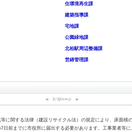
住環境再生課
建築指導課
宅地課
公園緑地課
北柏駅周辺整備課
営繕管理課
≪
3 / 12ページ
≫
等に関する法律（建設リサイクル法）の規定により、床面積の
の7日前までに市役所に届出する必要があります。工事業者等に