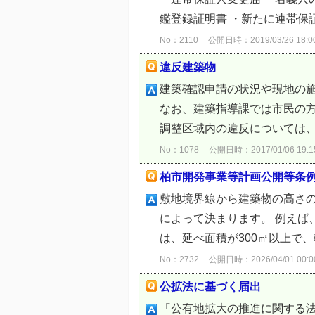
鑑登録証明書 ・新たに連帯保
No：2110
公開日時：2019/03/26 18:0
違反建築物
建築確認申請の状況や現地の
なお、建築指導課では市民の
調整区域内の違反については、
No：1078
公開日時：2017/01/06 19:1
柏市開発事業等計画公開等条
敷地境界線から建築物の高さ
によって決まります。 例えば
は、延べ面積が300㎡以上で、
No：2732
公開日時：2026/04/01 00:0
公拡法に基づく届出
「公有地拡大の推進に関する