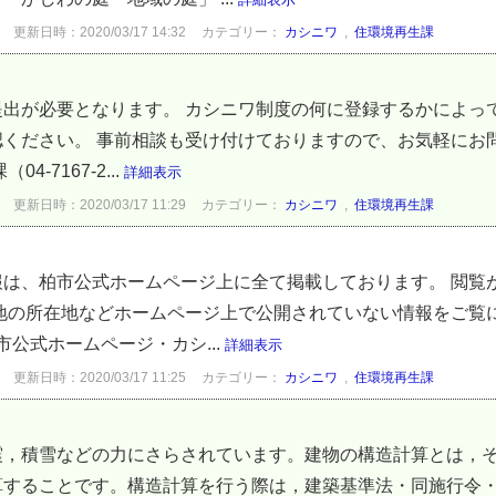
更新日時：2020/03/17 14:32
カテゴリー：
カシニワ
,
住環境再生課
提出が必要となります。 カシニワ制度の何に登録するかによっ
ください。 事前相談も受け付けておりますので、お気軽にお
-7167-2...
詳細表示
更新日時：2020/03/17 11:29
カテゴリー：
カシニワ
,
住環境再生課
）
報は、柏市公式ホームページ上に全て掲載しております。 閲覧
土地の所在地などホームページ上で公開されていない情報をご覧
市公式ホームページ・カシ...
詳細表示
更新日時：2020/03/17 11:25
カテゴリー：
カシニワ
,
住環境再生課
震，積雪などの力にさらされています。建物の構造計算とは，
算することです。構造計算を行う際は，建築基準法・同施行令