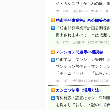
ジ・カシニワ「かしわの庭・地
No：733
公開日時：2019/04/01 00:00
柏市開発事業等計画公開等条
「柏市開発事業等計画公開等
提出されますので、市は把握
No：2736
公開日時：2021/07/29 09:5
マンション問題等の相談会
柏市では、マンション管理組合
マンション居住者・マンション
「ホームページ」、「広報かしわ
No：437
公開日時：2009/10/01 00:00
カシニワ制度（活用方法）
有料施設の設置はカシニワ制
を提示しており、下記の中で