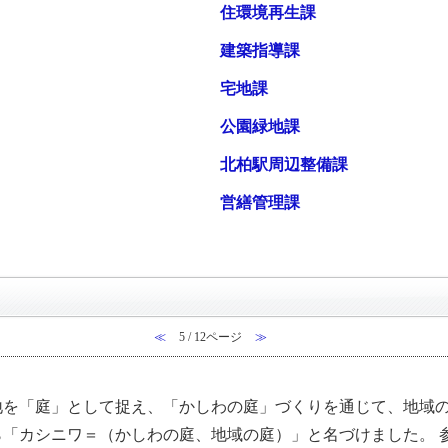
住環境再生課
建築指導課
宅地課
公園緑地課
北柏駅周辺整備課
営繕管理課
≪
5 / 12ページ
≫
地を「庭」として捉え、「かしわの庭」づくりを通じて、地域
「カシニワ＝（かしわの庭、地域の庭）」と名づけました。 