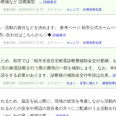
備など ③農園型 ...
詳細表示
更新日時：2020/03/17 12:47
カテゴリー：
カシニワ
,
住環境再生課
・活動の責任などを決めます。 参考ページ 柏市公式ホーム
問い合わせはこちらから◇◆
詳細表示
更新日時：2020/03/17 12:00
カテゴリー：
カシニワ
,
住環境再生課
ため、柏市では「柏市木造住宅耐震診断費補助金交付要綱」を
住宅の耐震診断を行う際の費用の一部を補助します。 なお、本
請をする必要があります。診断後の補助金交付申請は出来...
詳
更新日時：2026/04/24 17:00
カテゴリー：
住まい
,
災害に備えて
,
建築指導
されるため、協定を結ぶ際に、現地の状況を考慮しながら活動内
れるかたの安全や周辺の居住者の方々にご配慮のうえ活動を行
かしわの庭・地域の庭」 ...
詳細表示