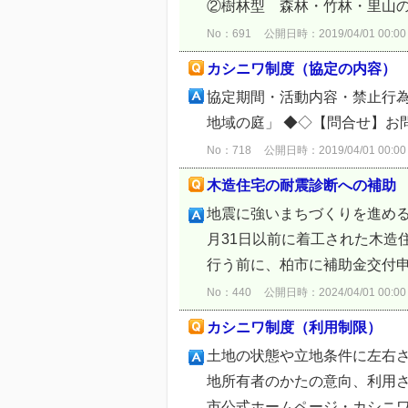
②樹林型 森林・竹林・里山の整
No：691
公開日時：2019/04/01 00:00
カシニワ制度（協定の内容）
協定期間・活動内容・禁止行為
地域の庭」 ◆◇【問合せ】お
No：718
公開日時：2019/04/01 00:00
木造住宅の耐震診断への補助
地震に強いまちづくりを進める
月31日以前に着工された木造
行う前に、柏市に補助金交付申
No：440
公開日時：2024/04/01 00:00
カシニワ制度（利用制限）
土地の状態や立地条件に左右
地所有者のかたの意向、利用さ
市公式ホームページ・カシニワ「