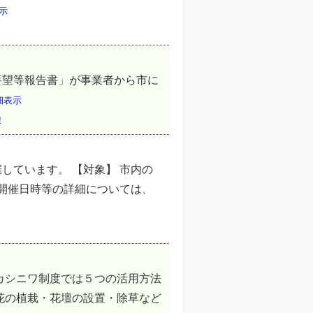
示
要望等報告書」が事業者から市に
細表示
課
しています。 【対象】 市内の
 開催日時等の詳細については、
カシニワ制度では５つの活用方法
花の植栽・花壇の設置・除草など