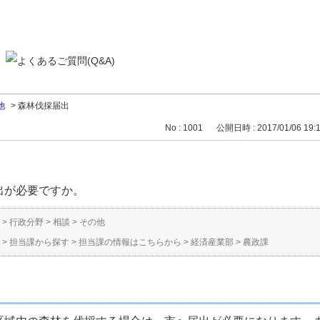
他
>
森林伐採届出
No : 1001
公開日時 : 2017/01/06 19:
出が必要ですか。
>
行政分野
>
相談
>
その他
>
担当課から探す
>
担当課の情報はこちらから
>
経済産業部
>
農政課