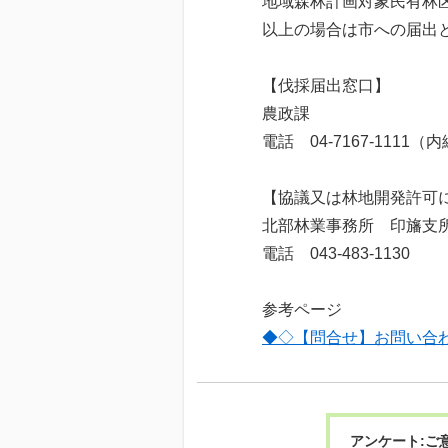
地域森林計画対象民有林
以上の場合は市への届出
【伐採届出窓口】
農政課
電話 04-7167-1111（内
【協議又は林地開発許可
北部林業事務所 印旛支
電話 043-483-1130
参考ページ
◆◇【問合せ】お問い合
アンケート:ご