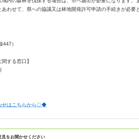
区域内の森林を伐採する場合は、市へ届出が必要になります。ま
とあわせて、県への協議又は林地開発許可申請の手続きが必要
線447）
に関する窓口】
所
わせはこちらから◇◆
意見をお聞かせください