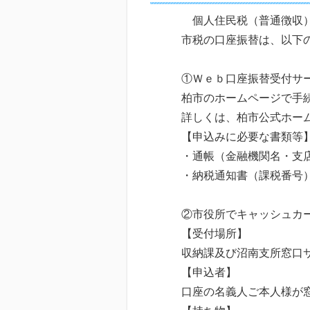
個人住民税（普通徴収）
市税の口座振替は、以下
①Ｗｅｂ口座振替受付サ
柏市のホームページで手
詳しくは、柏市公式ホー
【申込みに必要な書類等
・通帳（金融機関名・支
・納税通知書（課税番号
②市役所でキャッシュカ
【受付場所】
収納課及び沼南支所窓口
【申込者】
口座の名義人ご本人様が