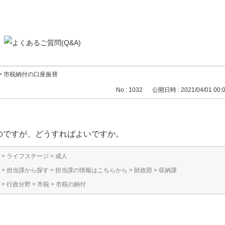
>
市税納付の口座振替
No : 1032
公開日時 : 2021/04/01 00:
のですが、どうすればよいですか。
>
ライフステージ
>
成人
>
担当課から探す
>
担当課の情報はこちらから
>
財政部
>
収納課
>
行政分野
>
市税
>
市税の納付