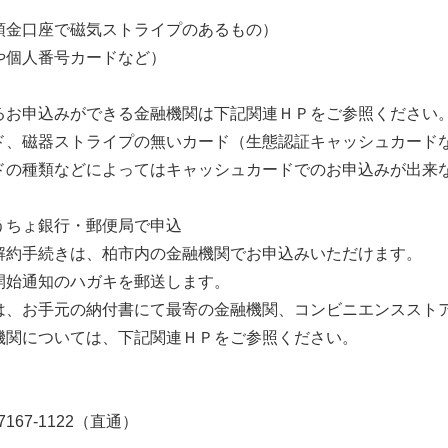
預金口座で磁気ストライプのあるもの）
や個人番号カードなど）
るお申込みができる金融機関は下記関連ＨＰをご参照ください
ド、磁器ストライプの無いカード（生態認証キャッシュカード
ドの種類などによってはキャッシュカードでのお申込みが出来
うちょ銀行・郵便局で申込
解約手続きは、柏市内の金融機関でお申込みいただけます。
開始通知のハガキを郵送します。
は、お手元の納付書にて最寄の金融機関、コンビニエンススト
機関については、下記関連ＨＰをご参照ください。
167-1122（直通）