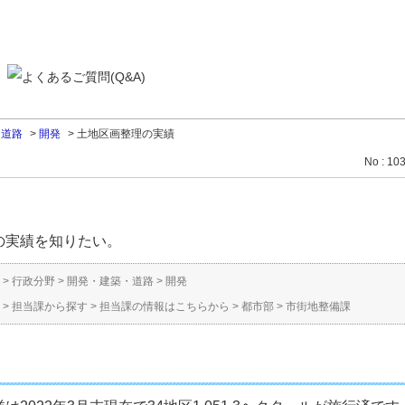
・道路
>
開発
>
土地区画整理の実績
No : 10
の実績を知りたい。
>
行政分野
>
開発・建築・道路
>
開発
>
担当課から探す
>
担当課の情報はこちらから
>
都市部
>
市街地整備課