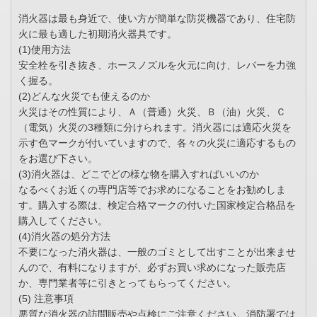
消火器は最も身近で、使い方が簡単な防災機器であり、住宅防
火に最も適した初期消火器具です。
(1)使用方法
安全栓を引き抜き、ホースノズルを火元に向け、レバーを力強
く握る。
(2)どんな火災でも使えるのか
火災はその性質により、Ａ（普通）火災、Ｂ（油）火災、Ｃ
（電気）火災の3種類に分けられます。消火器には適応火災を
示す色マークが付いていますので、各々の火災に適応するもの
をお選び下さい。
(3)消火器は、どこでどの様な物を購入すればいいのか
なるべくお近くの専門店等でお求めになることをお勧めしま
す。購入する際は、検定合格マークの付いた国家検定合格品を
購入してください。
(4)消火器の処分方法
不要になった消火器は、一般のゴミとして出すことが出来ませ
んので、有料になりますが、必ずお買い求めになった販売店
か、専門業者等に引きとってもらってください。
(5) 注意事項
悪質な消火器の訪問販売や点検にご注意ください。消防署では