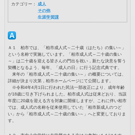
カテゴリー：
成人
その他
生涯学習課
Ａ１ 柏市では、「柏市成人式～二十歳（はたち）の集い～」
という名称で実施しています。「柏市成人式～二十歳の集い
～」は二十歳を迎える皆さんの門出を祝い，新たな決意を誓う
契機となるよう、毎年、「成人の日」に行う記念式典です。
来年の「柏市成人式～二十歳の集い～」の概要については、
詳細が決まり次第，柏市ホームページにて公開します。
※令和4年4月1日に行われた民法一部改正により、成年年齢
が18歳に引き下げられました。柏市成人式は従来どおり、当該
年度に20歳を迎える方を対象に開催しますが、これに伴い柏市
では、成人式の名称を従来使用していた「柏市新成人のつど
い」から「柏市成人式～二十歳の集い～」へと変更しておりま
す。