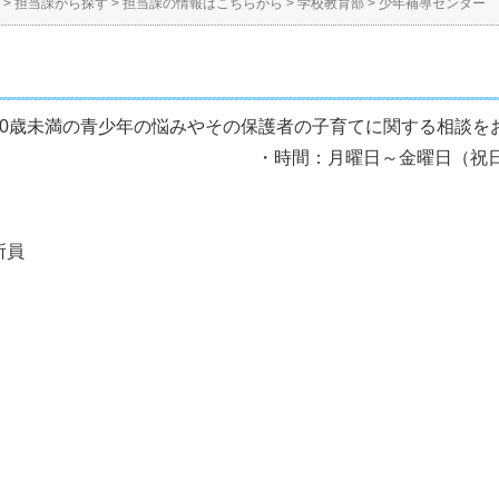
>
担当課から探す
>
担当課の情報はこちらから
>
学校教育部
>
少年補導センター
ら20歳未満の青少年の悩みやその保護者の子育てに関す
曜日～金曜日（祝日を除く） 
所員