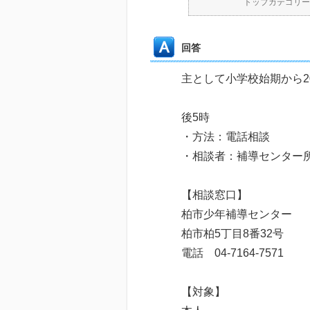
トップカテゴリー
回答
主として小学校始期か
・時間：月
後5時
・方法：電話相談
・相談者：補導センター
【相談窓口】
柏市少年補導センター
柏市柏5丁目8番32号
電話 04-7164-7571
【対象】