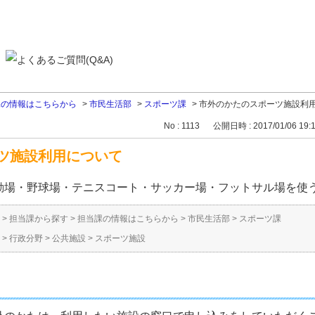
課の情報はこちらから
>
市民生活部
>
スポーツ課
>
市外のかたのスポーツ施設利
No : 1113
公開日時 : 2017/01/06 19:
ツ施設利用について
動場・野球場・テニスコート・サッカー場・フットサル場を使
>
担当課から探す
>
担当課の情報はこちらから
>
市民生活部
>
スポーツ課
>
行政分野
>
公共施設
>
スポーツ施設