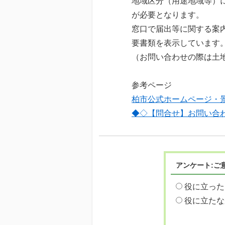
地域区分（用途地域等）
が必要となります。
窓口で届出等に関する案
要書類を表示しています
（お問い合わせの際は土
参考ページ
柏市公式ホームページ・
◆◇【問合せ】お問い合
アンケート:ご
役に立った
役に立たな