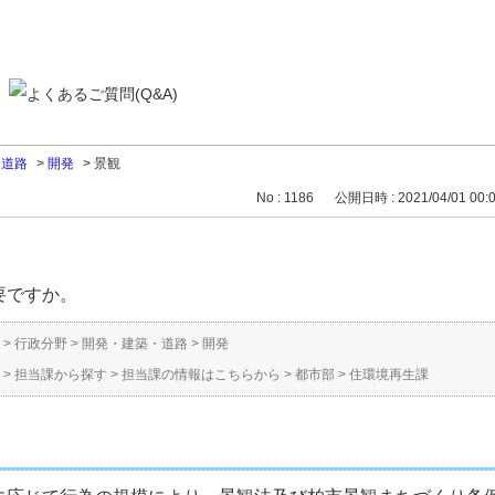
・道路
>
開発
>
景観
No : 1186
公開日時 : 2021/04/01 00:
要ですか。
>
行政分野
>
開発・建築・道路
>
開発
>
担当課から探す
>
担当課の情報はこちらから
>
都市部
>
住環境再生課