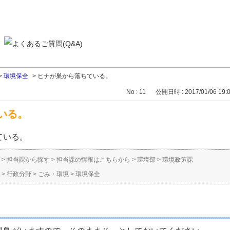
>
環境保全
>
ヒナが巣から落ちている。
No : 11
公開日時 : 2017/01/06 19:
いる。
ている。
>
担当課から探す
>
担当課の情報はこちらから
>
環境部
>
環境政策課
>
行政分野
>
ごみ・環境
>
環境保全