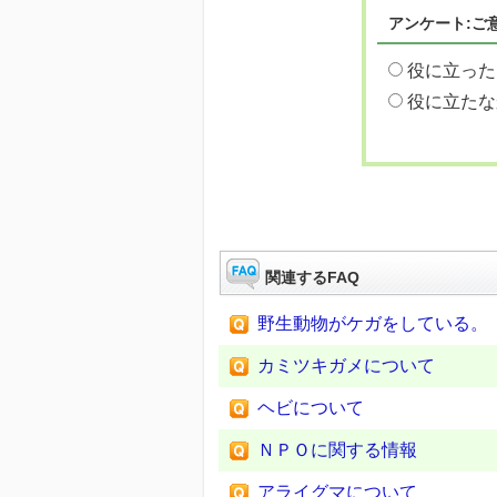
アンケート:ご
役に立った
役に立たな
関連するFAQ
野生動物がケガをしている。
カミツキガメについて
ヘビについて
ＮＰＯに関する情報
アライグマについて