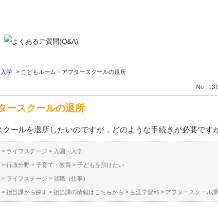
・入学
>
こどもルーム・アフタースクールの退所
No : 13
タースクールの退所
スクールを退所したいのですが，どのような手続きが必要です
>
ライフステージ
>
入園・入学
>
行政分野
>
子育て・教育
>
子どもを預けたい
>
ライフステージ
>
就職（仕事）
>
担当課から探す
>
担当課の情報はこちらから
>
生涯学習部
>
アフタースクール課