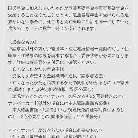
国民年金に加入していたかたが老齢基礎年金や障害基礎年金を
受給することなく死亡したとき、遺族基礎年金を受けられる遺
族がいない場合に、死亡者と死亡当時に生計を同一にしていた
遺族のうち一人に死亡一時金が支給されます。
【必要なもの】
※請求者以外の方が戸籍謄本・法定相続情報一覧図の写し・住
民票・住民票の除票を請求する場合，委任状等が必要になりま
す。詳細は各書類の交付元にご確認ください。
・亡くなったかたの年金手帳
・受取りを希望する金融機関の通帳（請求者名義）
・亡くなったかたと請求するかたの関係がわかるもの（戸籍謄
本(原本）または法定相続情報一覧図の写し）
・請求するかたのマイナンバーの分かるもの(写真付きのマイ
ナンバーカード以外の場合には本人確認書類も必要）
本人確認書類：1点でよいもの(運転免許証等写真付きのも
の）、2点必要なもの(健康保険証，年金手帳等）
＜マイナンバーが分からない場合に必要なもの＞
・住民票（世帯全員、本籍・続柄記載のもの）