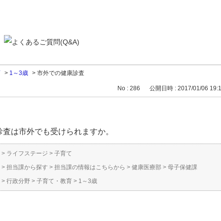
育
>
1～3歳
>
市外での健康診査
No : 286
公開日時 : 2017/01/06 19:
診査は市外でも受けられますか。
>
ライフステージ
>
子育て
>
担当課から探す
>
担当課の情報はこちらから
>
健康医療部
>
母子保健課
>
行政分野
>
子育て・教育
>
1～3歳