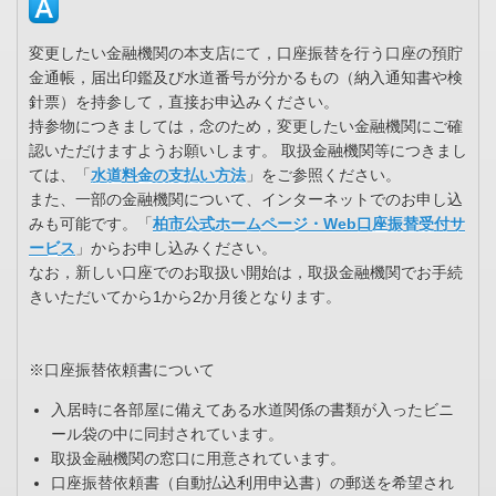
変更したい金融機関の本支店にて，口座振替を行う口座の預貯
金通帳，届出印鑑及び水道番号が分かるもの（納入通知書や検
針票）を持参して，直接お申込みください。
持参物につきましては，念のため，変更したい金融機関にご確
認いただけますようお願いします。 取扱金融機関等につきまし
ては、「
水道料金の支払い方法
」をご参照ください。
また、一部の金融機関について、インターネットでのお申し込
みも可能です。「
柏市公式ホームページ・Web口座振替受付サ
ービス
」からお申し込みください。
なお，新しい口座でのお取扱い開始は，取扱金融機関でお手続
きいただいてから1から2か月後となります。
※口座振替依頼書について
入居時に各部屋に備えてある水道関係の書類が入ったビニ
ール袋の中に同封されています。
取扱金融機関の窓口に用意されています。
口座振替依頼書（自動払込利用申込書）の郵送を希望され