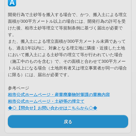
開発行為で土砂等を搬入する場合で、かつ、搬入土による埋立
面積が300平方メートル以上の場合には、開発行為の許可を受
けた後、柏市土砂等埋立て等規制条例に基づく届出が必要で
す。
また、搬入土による埋立面積が300平方メートル未満であって
も、過去1年以内に、対象となる埋立地に隣接・近接した土地
において搬入土による土砂等の埋立て等が行われていた場合
（施工中のものを含む）で、その面積と合わせて300平方メー
トル以上になる場合（土地所有者又は埋立事業者が同一の場合
に限る）には、届出が必要です。
参考ページ
柏市公式ホームページ・産業廃棄物対策課の業務内容
柏市公式ホームページ・土砂等の埋立て
◆◇【問合せ】お問い合わせはこちらから◇◆
戻る