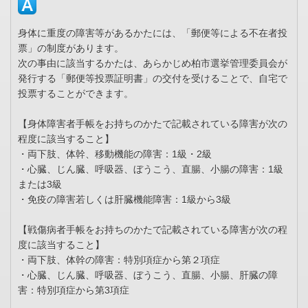
身体に重度の障害等があるかたには、「郵便等による不在者投
票」の制度があります。
次の事由に該当するかたは、あらかじめ柏市選挙管理委員会が
発行する「郵便等投票証明書」の交付を受けることで、自宅で
投票することができます。
【身体障害者手帳をお持ちのかたで記載されている障害が次の
程度に該当すること】
・両下肢、体幹、移動機能の障害：1級・2級
・心臓、じん臓、呼吸器、ぼうこう、直腸、小腸の障害：1級
または3級
・免疫の障害若しくは肝臓機能障害：1級から3級
【戦傷病者手帳をお持ちのかたで記載されている障害が次の程
度に該当すること】
・両下肢、体幹の障害：特別項症から第２項症
・心臓、じん臓、呼吸器、ぼうこう、直腸、小腸、肝臓の障
害：特別項症から第3項症