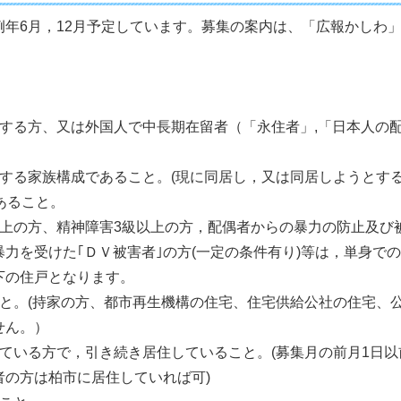
例年6月，12月予定しています。募集の案内は、「広報かしわ
する方、又は外国人で中長期在留者（「永住者」,「日本人の配
する家族構成であること。(現に同居し，又は同居しようとする
あること。
上の方、精神障害3級以上の方，配偶者からの暴力の防止及び
力を受けた｢ＤＶ被害者｣の方(一定の条件有り)等は，単身で
下の住戸となります。
こと。(持家の方、都市再生機構の住宅、住宅供給公社の住宅、
せん。）
れている方で，引き続き居住していること。(募集月の前月1日
者の方は柏市に居住していれば可)