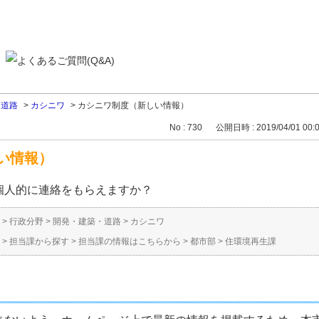
・道路
>
カシニワ
>
カシニワ制度（新しい情報）
No : 730
公開日時 : 2019/04/01 00:
い情報）
個人的に連絡をもらえますか？
>
行政分野
>
開発・建築・道路
>
カシニワ
>
担当課から探す
>
担当課の情報はこちらから
>
都市部
>
住環境再生課