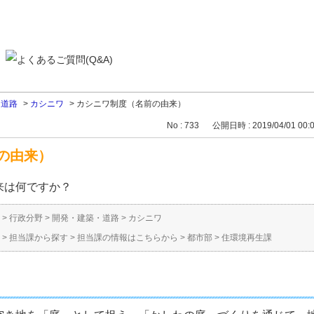
・道路
>
カシニワ
>
カシニワ制度（名前の由来）
No : 733
公開日時 : 2019/04/01 00:
の由来）
来は何ですか？
>
行政分野
>
開発・建築・道路
>
カシニワ
>
担当課から探す
>
担当課の情報はこちらから
>
都市部
>
住環境再生課