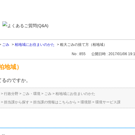
>
ごみ
>
柏地域にお住まいのかた
>
粗大ごみの捨て方（柏地域）
No : 855
公開日時 : 2017/01/06 19:
柏地域）
てるのですか。
>
行政分野
>
ごみ・環境
>
ごみ
>
柏地域にお住まいのかた
>
担当課から探す
>
担当課の情報はこちらから
>
環境部
>
環境サービス課