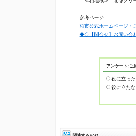
≪柏地域≫ 北部クリーンセ
参考ページ
柏市公式ホームページ・
◆◇【問合せ】お問い合
アンケート:ご
役に立った
役に立たな
関連するFAQ