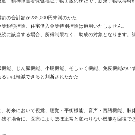
度 精神障害者保健福祉手帳１級のかたで，新規手帳取得時6
合計額が235,000円未満のかた
等税額控除、住宅借入金等特別控除は適用いたしません。
続に該当する場合、所得制限なく、助成の対象となります。
臓機能、じん臓機能、小腸機能、そしゃく機能、免疫機能のい
あるいは軽減できると判断されたかた
と、将来において視覚、聴覚・平衡機能、音声・言語機能、肢
を残す場合に、医療によりほぼ正常と変わりない機能を回復で