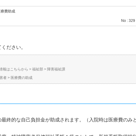
医療費助成
No : 329
てください。
情報はこちらから
>
福祉部
>
障害福祉課
害者
>
医療費の助成
最終的な自己負担金が助成されます。（入院時は医療費のみ