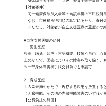
身体障害者手帳１・２級 療育手帳最重度・重
【対象要件】
同一健康保険加入者等の当該年度の市民税所得割の
なお、市民税所得割額の算定にあたり、寄付金
※ただし、対象者が自立支援医療の重度かつ継
■自立支援医療の給付
1．更生医療
視覚、聴覚、音声・言語機能、肢体不自由、心
上のかたで、医療によりその障害を取り除く、
※一部身体障害者手帳交付前でも申請可
2．育成医療
１８歳未満のかたで、現存する疾患を放置する
じん臓機能、その他の内蔵機能障害のいずれか
【公費負担の範囲】