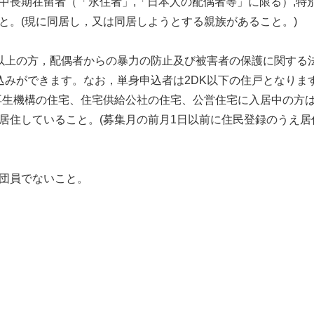
中長期在留者（「永住者」,「日本人の配偶者等」に限る）,特
と。(現に同居し，又は同居しようとする親族があること。)
以上の方，配偶者からの暴力の防止及び被害者の保護に関する
申込みができます。なお，単身申込者は2DK以下の住戸となりま
再生機構の住宅、住宅供給公社の住宅、公営住宅に入居中の方
居住していること。(募集月の前月1日以前に住民登録のうえ
団員でないこと。