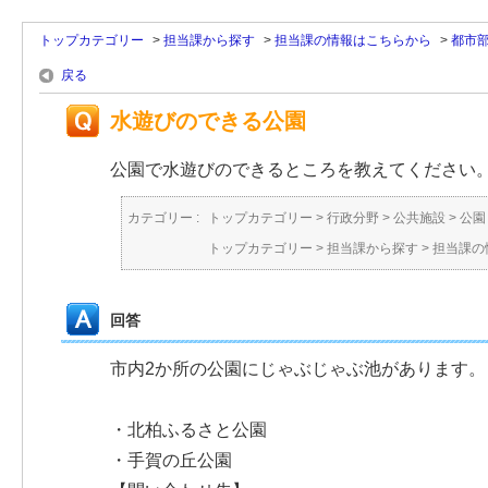
トップカテゴリー
>
担当課から探す
>
担当課の情報はこちらから
>
都市
戻る
水遊びのできる公園
公園で水遊びのできるところを教えてください
カテゴリー :
トップカテゴリー
>
行政分野
>
公共施設
>
公園
トップカテゴリー
>
担当課から探す
>
担当課の
回答
市内2か所の公園にじゃぶじゃぶ池があります。
・北柏ふるさと公園
・手賀の丘公園