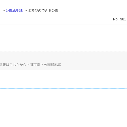
部
>
公園緑地課
>
水遊びのできる公園
No : 981
。
情報はこちらから
>
都市部
>
公園緑地課