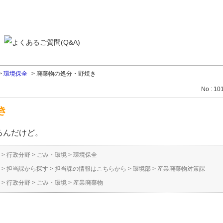
>
環境保全
>
廃棄物の処分・野焼き
No : 10
き
るんだけど。
>
行政分野
>
ごみ・環境
>
環境保全
>
担当課から探す
>
担当課の情報はこちらから
>
環境部
>
産業廃棄物対策課
>
行政分野
>
ごみ・環境
>
産業廃棄物