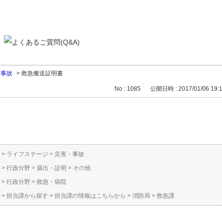
・事故
>
救急搬送証明書
No : 1085
公開日時 : 2017/01/06 19:
。
>
ライフステージ
>
災害・事故
>
行政分野
>
届出・証明
>
その他
>
行政分野
>
救急・病院
>
担当課から探す
>
担当課の情報はこちらから
>
消防局
>
救急課