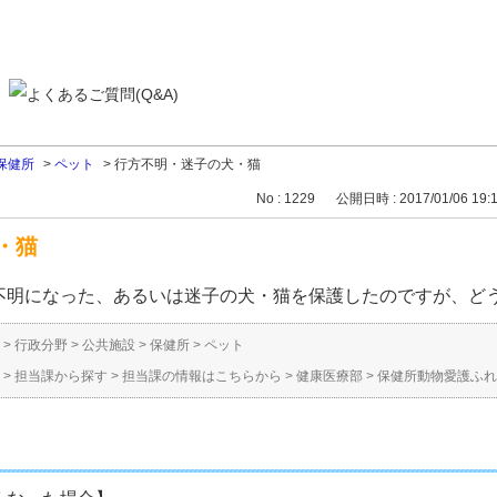
保健所
>
ペット
>
行方不明・迷子の犬・猫
No : 1229
公開日時 : 2017/01/06 19:
・猫
不明になった、あるいは迷子の犬・猫を保護したのですが、ど
>
行政分野
>
公共施設
>
保健所
>
ペット
>
担当課から探す
>
担当課の情報はこちらから
>
健康医療部
>
保健所動物愛護ふれ