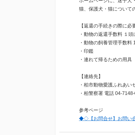
ホームページに、迷子犬
猫、保護犬・猫について
【返還の手続きの際に必
・動物の返還手数料 １頭に
・動物の飼養管理手数料 1
・印鑑
・連れて帰るための用具
【連絡先】
・柏市動物愛護ふれあいセンター
・柏警察署 電話 04-7148-
参考ページ
◆◇【お問合せ】お問い