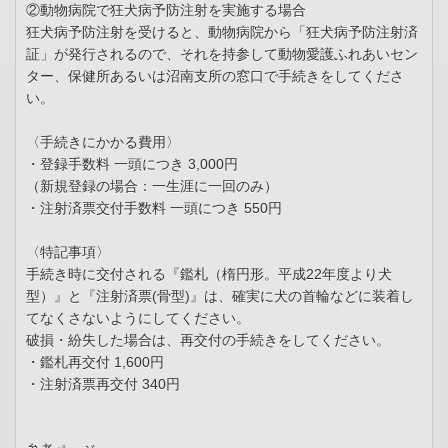
②動物病院で狂犬病予防注射を実施する場合
狂犬病予防注射を受けると、動物病院から「狂犬病予防注射済
証」が発行されるので、それを持参して動物愛護ふれあいセン
ター、保健所あるいは沼南支所の窓口で手続きをしてくださ
い。
〈手続きにかかる費用〉
・登録手数料 一頭につき 3,000円
（新規登録の場合：一生涯に一回のみ）
・注射済票交付手数料 一頭につき 550円
〈特記事項〉
手続き時に交付される『鑑札（楕円形。平成22年度より犬
型）』と『注射済票(骨型)』は、確実に犬の首輪などに装着し
てなくさないようにしてください。
破損・紛失した場合は、再交付の手続きをしてください。
・鑑札再交付 1,600円
・注射済票再交付 340円