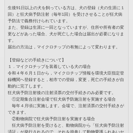
生後91日以上の犬を飼っている方は、犬の登録（犬の生涯に１
回）と狂犬病予防注射（毎年1回）を受けさせることが狂犬病
予防法で義務付けられています。
また、登録は生涯に一回となっていますが、住所や所有者の変
更などがあった場合、犬が死亡した場合は届出が必要になりま
す。
届出の方法は，マイクロチップの有無によって変わります。
【登録などの手続きについて】
１．マイクロチップを装着している犬の場合
令和４年６月１日から，マイクロチップ情報を環境大臣指定登
録機関へ登録すると，柏市での登録，変更，死亡の手続きが自
動的に完了します。
狂犬病予防注射後の注射済票の交付手続きのみ必要です。
①定期集合注射会場で狂犬病予防施注射を実施する場合
毎年４月頃に実施します。会場で、注射済票の交付手続きが
できます。
②動物病院で狂犬病予防注射を実施する場合
狂犬病予防注射を受けると、動物病院から「狂犬病予防注射
済証」が発行されるので、それを持参して動物愛護ふれあいセ