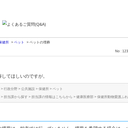
保健所
>
ペット
>
ペットの埋葬
No : 12
葬してほしいのですが。
>
行政分野
>
公共施設
>
保健所
>
ペット
>
担当課から探す
>
担当課の情報はこちらから
>
健康医療部
>
保健所動物愛護ふれ