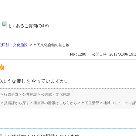
公民館・文化施設
>
市民文化会館の催し物
No : 1290
公開日時 : 2017/01/06 19:
物
のような催しをやっていますか。
>
行政分野
>
公共施設
>
公民館・文化施設
>
担当課から探す
>
担当課の情報はこちらから
>
市民生活部
>
地域コミュニティ課