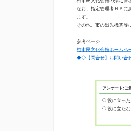
柏市民文化会館の指定管
なお、指定管理者ＨＰに
ます。
その他、市の出先機関等
参考ページ
柏市民文化会館ホームペ
◆◇【問合せ】お問い合
アンケート:ご
役に立った
役に立たな