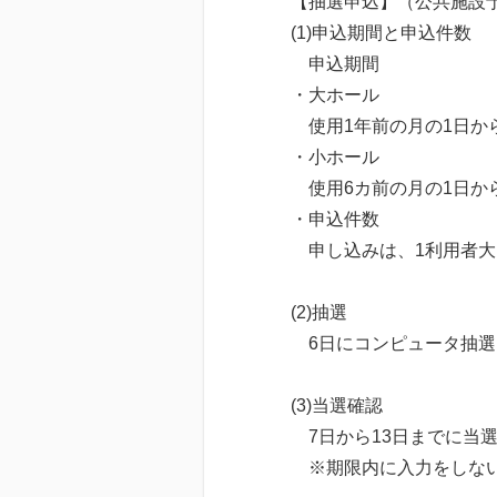
【抽選申込】（公共施設
(1)申込期間と申込件数
申込期間
・大ホール
使用1年前の月の1日から
・小ホール
使用6カ前の月の1日から
・申込件数
申し込みは、1利用者大
(2)抽選
6日にコンピュータ抽選
(3)当選確認
7日から13日までに当
※期限内に入力をしない