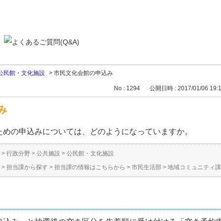
公民館・文化施設
>
市民文化会館の申込み
No : 1294
公開日時 : 2017/01/06 19:
み
ための申込みについては、どのようになっていますか。
>
行政分野
>
公共施設
>
公民館・文化施設
>
担当課から探す
>
担当課の情報はこちらから
>
市民生活部
>
地域コミュニティ課