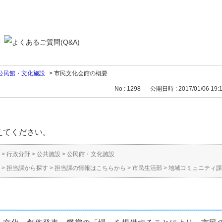
公民館・文化施設
>
市民文化会館の概要
No : 1298
公開日時 : 2017/01/06 19:
えてください。
>
行政分野
>
公共施設
>
公民館・文化施設
>
担当課から探す
>
担当課の情報はこちらから
>
市民生活部
>
地域コミュニティ課