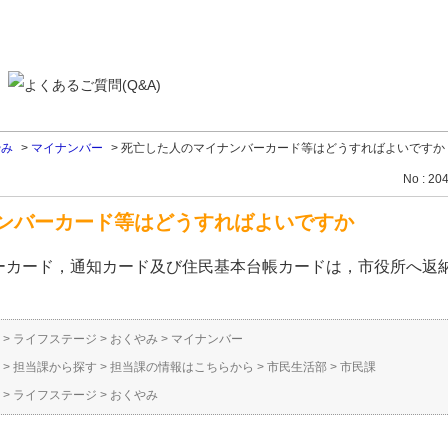
やみ
>
マイナンバー
>
死亡した人のマイナンバーカード等はどうすればよいですか
No : 20
ンバーカード等はどうすればよいですか
ーカード，通知カード及び住民基本台帳カードは，市役所へ返
>
ライフステージ
>
おくやみ
>
マイナンバー
>
担当課から探す
>
担当課の情報はこちらから
>
市民生活部
>
市民課
>
ライフステージ
>
おくやみ